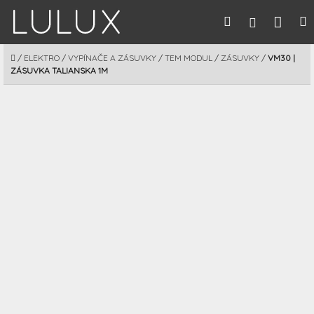
Prejsť
Nák
Hľadať
M
Prihláseni
na
obsah
koší
DOMOV
/
ELEKTRO
/
VYPÍNAČE A ZÁSUVKY
/
TEM MODUL
/
ZÁSUVKY
/
VM30 |
ZÁSUVKA TALIANSKA 1M