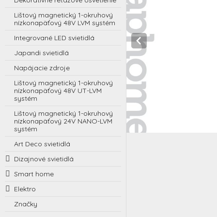
Dekoratívne reťazové osvetlenie
Lištový magnetický 1-okruhový
nízkonapäťový 48V LVM systém
Integrované LED svietidlá
Japandi svietidlá
Napájacie zdroje
Lištový magnetický 1-okruhový
nízkonapäťový 48V UT-LVM
systém
Lištový magnetický 1-okruhový
nízkonapäťový 24V NANO-LVM
systém
Art Deco svietidlá
Dizajnové svietidlá
Smart home
Elektro
Značky