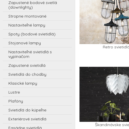
t
Zapustené bodové svetlá
(downlighty)
i
Stropne montované
d
l
Nastaviteľné lampy
á
Spoty (bodové svietidlá)
Stojanové lampy
Retro svietidl
Nastaviteľné svietidlá s
vypínačom
Zapustené svietidlá
Svietidlá do chodby
Klasické lampy
Lustre
Plafóny
Svietidlá do kúpeľne
Exteriérové svietidlá
Škandinávske svie
Fasádne svietidlá