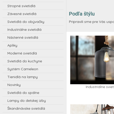
n
e
Stropné svietidlá
ý
r
p
Podľa štýlu
Závesné svietidlá
n
a
Svietidlá do obývačky
Pripravili sme pre Vás uspo
n
é
e
Industriálne svietidlá
d
l
i
Nástenné svietidlá
z
Apliky
a
Moderné svietidlá
j
Svietidlá do kuchyne
n
Systém Cameleon
o
v
Tienidlá na lampy
é
Novinky
Industriálne sviet
s
Svietidlá do spálne
v
Lampy do detskej izby
i
Škandinávske svietidlá
e