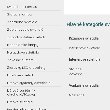
Svietidlá na terasu
Stojacie lampy
Záhradné svietidlá
Hlavné kategórie svi
Zapichovacie svietidlá
Zabudovateľné svietidlá
Dizajnové svietidlá
Kancelárske lampy
Interiérové svietidlá
Nájazdové svietidlá
Interiérové svietidlá
Závesné systémy
Žiarovky LED a doplnky
Stojace
Závesné
Lineárne svietidlá
Lištové systémy osvetlenia
Vonkajšie svietidlá
Lištový systém 1-
okruhový/fázový
Nástenné
Lištové svietidlá
Iné doplnky k svietidlám