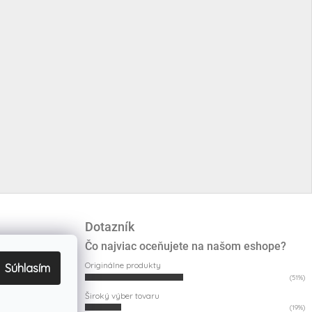
Dotazník
Čo najviac oceňujete na našom eshope?
Originálne produkty
Súhlasím
(51%)
Široký výber tovaru
(19%)