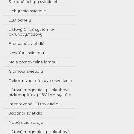
Stropné úchyty svietidiel
Uchytenia svietidiel
LED panely
Lištový CTLS systém 3-
okruhový/fázový
Prenosné svietidlá
New York svietidlá
Malé zostaviteľné lampy
Glamour svietidlá
Dekoratívne reťazové osvetlenie
Lištový magnetický 1-okruhový
nízkonapäťový 48V LVM systém
Integrované LED svietidlá
Japandi svietidlá
Napájacie zdroje
Lištový magnetický 1-okruhový