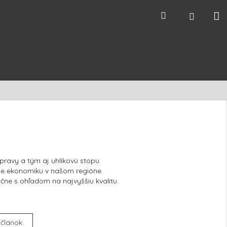
N
Hľadať
Prihláse
k
ravy a tým aj uhlíkovú stopu.
e ekonomiku v našom regióne.
učne s ohľadom na najvyššiu kvalitu.
 článok