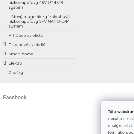
nízkonapäťový 48V UT-LVM
systém
Lištový magnetický 1-okruhový
nízkonapäťový 24V NANO-LVM
systém
Art Deco svietidlá
Dizajnové svietidlá
Smart home
Elektro
Značky
Z
á
Facebook
p
ä
t
Táto webstrán
i
obsahu a rekl
e
analýzu návšt
tom, ako pou