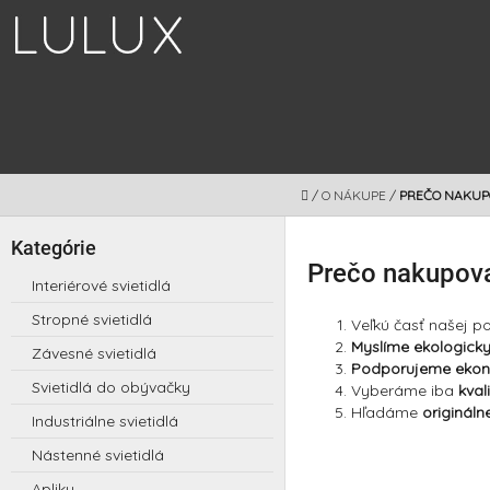
Prejsť
na
obsah
DOMOV
/
O NÁKUPE
/
PREČO NAKUP
B
Kategórie
Preskočiť
o
Prečo nakupova
kategórie
č
Interiérové svietidlá
n
Stropné svietidlá
ý
Veľkú časť našej p
p
Myslíme ekologick
Závesné svietidlá
a
Podporujeme ekon
Svietidlá do obývačky
Vyberáme iba
kval
n
Hľadáme
origináln
e
Industriálne svietidlá
l
Nástenné svietidlá
Apliky