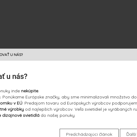
OVAŤ U NÁS?
ť u nás?
onuky inde
nekúpite
.
y
. Ponúkame Európske značky, aby sme minimalizovali množstvo dop
omiku v EÚ
. Predajom tovaru od Európskych výrobcov podporujem
itné výrobky
od najlepších výrobcov. Veľa svietidiel je vyrábaných r
e dizajnové svietidlá
do našej ponuky.
Predchádzajúci článok
Ďalší