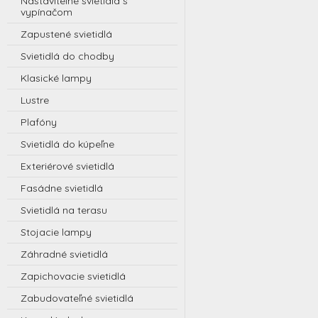
Nastaviteľné svietidlá s
vypínačom
Zapustené svietidlá
Svietidlá do chodby
Klasické lampy
Lustre
Plafóny
Svietidlá do kúpeľne
Exteriérové svietidlá
Fasádne svietidlá
Svietidlá na terasu
Stojacie lampy
Záhradné svietidlá
Zapichovacie svietidlá
Zabudovateľné svietidlá