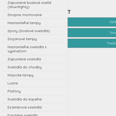
Zapustené bodové svetlá
(downlighty)
T
Stropne montované
TE
Nastaviteľné lampy
Spoty (bodové svietidlá)
Trio
Stojanové lampy
Trixli
Nastaviteľné svietidlá s
vypínačom
Zapustené svietidlá
Svietidlá do chodby
Klasické lampy
Lustre
Plafóny
Svietidlá do kúpeľne
Exteriérové svietidlá
Fasádne svietidlá