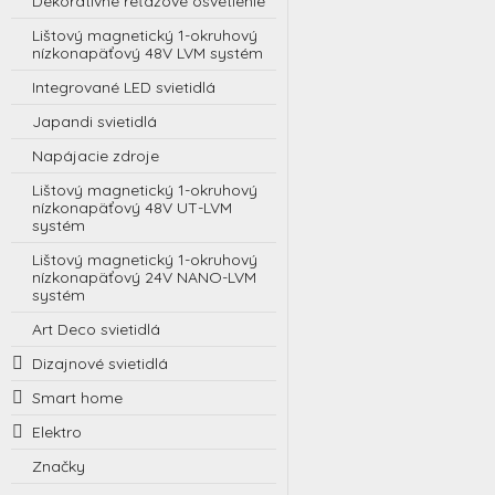
Dekoratívne reťazové osvetlenie
Lištový magnetický 1-okruhový
nízkonapäťový 48V LVM systém
Integrované LED svietidlá
Japandi svietidlá
Napájacie zdroje
Lištový magnetický 1-okruhový
nízkonapäťový 48V UT-LVM
systém
Lištový magnetický 1-okruhový
nízkonapäťový 24V NANO-LVM
systém
Art Deco svietidlá
Dizajnové svietidlá
Smart home
Elektro
Značky