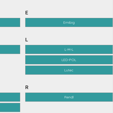
E
Emibig
L
L-M-L
LED-POL
Lutec
R
Rendl