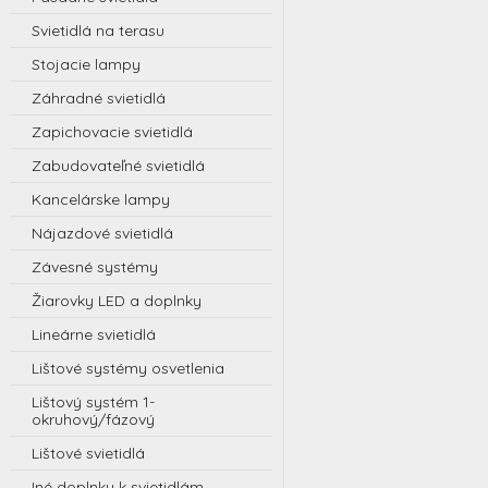
Svietidlá na terasu
Stojacie lampy
Záhradné svietidlá
Zapichovacie svietidlá
Zabudovateľné svietidlá
Kancelárske lampy
Nájazdové svietidlá
Závesné systémy
Žiarovky LED a doplnky
Lineárne svietidlá
Lištové systémy osvetlenia
Lištový systém 1-
okruhový/fázový
Lištové svietidlá
Iné doplnky k svietidlám