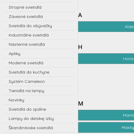
n
Stropné svietidlá
ý
p
A
Závesné svietidlá
a
Svietidlá do obývačky
Alde
n
e
Industriálne svietidlá
l
Nástenné svietidlá
H
Apliky
Hons
Moderné svietidlá
Svietidlá do kuchyne
Systém Cameleon
Tienidlá na lampy
Novinky
M
Svietidlá do spálne
Mant
Lampy do detskej izby
Maxli
Škandinávske svietidlá