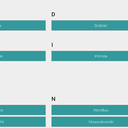
D
x
Dobac
I
el
Immax
N
ra
Nordlux
ght
Nowodvorski