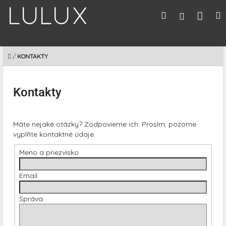
Prejsť
Nák
Hľadať
M
Prihláseni
na
obsah
koší
DOMOV
/
KONTAKTY
Kontakty
Máte nejaké otázky? Zodpovieme ich. Prosím, pozorne
vyplňte kontaktné údaje.
Meno a priezvisko
Email
Správa