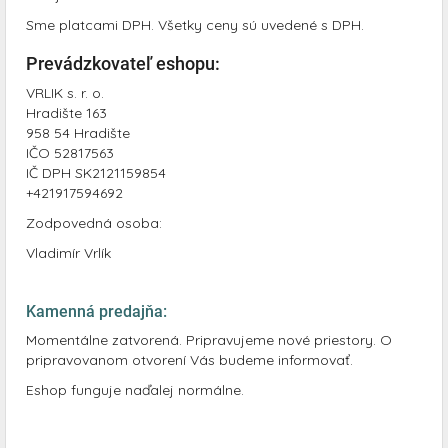
Sme platcami DPH. Všetky ceny sú uvedené s DPH.
Prevádzkovateľ eshopu:
VRLIK s. r. o.
Hradište 163
958 54 Hradište
IČO 52817563
IČ DPH SK2121159854
+421917594692
Zodpovedná osoba:
Vladimír Vrlík
Kamenná predajňa:
Momentálne zatvorená. Pripravujeme nové priestory. O
pripravovanom otvorení Vás budeme informovať.
Eshop funguje naďalej normálne.