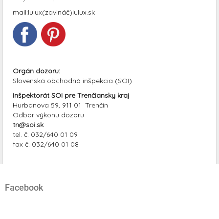
mail:lulux(zavináč)lulux.sk
Orgán dozoru:
Slovenská obchodná inšpekcia (SOI)
Inšpektorát SOI pre Trenčiansky kraj
Hurbanova 59, 911 01 Trenčín
Odbor výkonu dozoru
tn@soi.sk
tel. č. 032/640 01 09
fax č. 032/640 01 08
Z
á
Facebook
p
ä
t