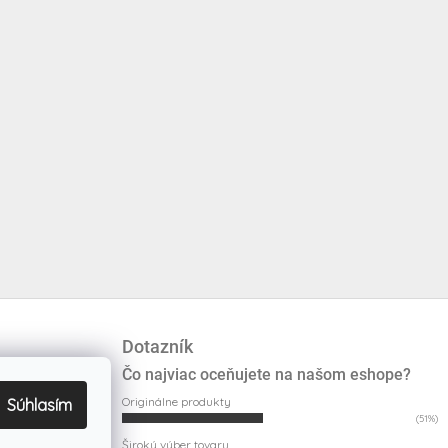
Dotazník
Čo najviac oceňujete na našom eshope?
Originálne produkty
Súhlasím
(51%)
Široký výber tovaru