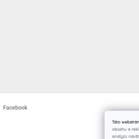
Z
á
Facebook
p
ä
t
Táto webstrán
i
obsahu a rekl
e
analýzu návšt