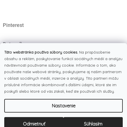
ä
t
i
e
Pinterest
Dotazník
Čo najviac oceňujete na našom eshope?
Táto webstránka používa súbory cookies.
Na prispôsobenie
obsahu a reklám, poskytovanie funkcií sociálnych médií a analýzu
Originálne produkty
(51%)
návštevnosti používame súbory cookie. Informácie o tom, ako
používate naše webové stránky, poskytujeme aj našim partnerom
Široký výber tovaru
(19%)
v oblasti sociálnych médií, inzercie a analýzy. Títo partneri môžu
Dobré ceny
príslušné informácie skombinovať s ďalšími údajmi, ktoré ste im
(13%)
poskytli alebo ktoré od vás získali, keď ste používali ich služby.
Pekná webstránka
(17%)
Nastavenie
Počet hlasov:
186
Copyright 2026
LULUX
. Všetky práva vyhradené.
Upraviť
Odmietnuť
Súhlasím
Vytvoril Shoptet