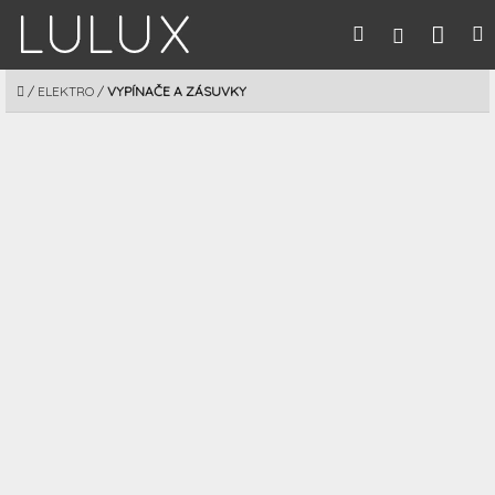
Prejsť
Nák
Hľadať
M
Prihláseni
na
obsah
koší
DOMOV
/
ELEKTRO
/
VYPÍNAČE A ZÁSUVKY