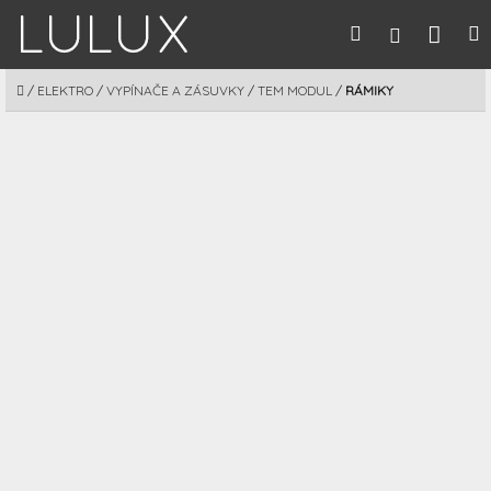
Prejsť
Nák
Hľadať
M
Prihláseni
na
obsah
koší
DOMOV
/
ELEKTRO
/
VYPÍNAČE A ZÁSUVKY
/
TEM MODUL
/
RÁMIKY