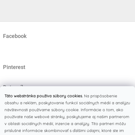
Z
á
Facebook
p
ä
t
i
e
Pinterest
Dotazník
Čo najviac oceňujete na našom eshope?
Táto webstránka používa súbory cookies.
Na prispôsobenie
obsahu a reklám, poskytovanie funkcií sociálnych médií a analýzu
Originálne produkty
(51%)
návštevnosti používame súbory cookie. Informácie o tom, ako
používate naše webové stránky, poskytujeme aj našim partnerom
Široký výber tovaru
(19%)
v oblasti sociálnych médií, inzercie a analýzy. Títo partneri môžu
Dobré ceny
príslušné informácie skombinovať s ďalšími údajmi, ktoré ste im
(13%)