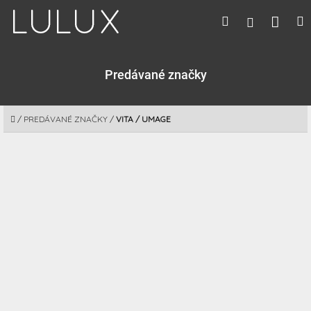
Prejsť
Nák
Hľadať
M
Prihláseni
na
obsah
koší
Predávané značky
DOMOV
/
PREDÁVANÉ ZNAČKY
/
VITA / UMAGE