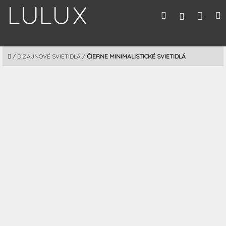
Prejsť
Nák
Hľadať
M
Prihláseni
na
obsah
koší
DOMOV
/
DIZAJNOVÉ SVIETIDLÁ
/
ČIERNE MINIMALISTICKÉ SVIETIDLÁ