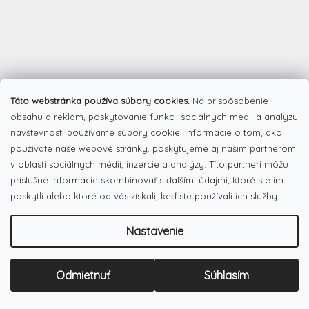
Táto webstránka používa súbory cookies.
Na prispôsobenie
Z
obsahu a reklám, poskytovanie funkcií sociálnych médií a analýzu
á
návštevnosti používame súbory cookie. Informácie o tom, ako
Facebook
p
používate naše webové stránky, poskytujeme aj našim partnerom
ä
v oblasti sociálnych médií, inzercie a analýzy. Títo partneri môžu
t
príslušné informácie skombinovať s ďalšími údajmi, ktoré ste im
i
poskytli alebo ktoré od vás získali, keď ste používali ich služby.
e
Pinterest
Nastavenie
Dotazník
Odmietnuť
Súhlasím
Čo najviac oceňujete na našom eshope?
Originálne produkty
(51%)