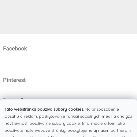
Z
á
Facebook
p
ä
t
i
e
Pinterest
Dotazník
Čo najviac oceňujete na našom eshope?
Táto webstránka používa súbory cookies.
Na prispôsobenie
obsahu a reklám, poskytovanie funkcií sociálnych médií a analýzu
Originálne produkty
(51%)
návštevnosti používame súbory cookie. Informácie o tom, ako
používate naše webové stránky, poskytujeme aj našim partnerom
Široký výber tovaru
(19%)