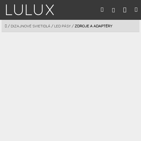
Prejsť
Nák
Hľadať
M
Prihláseni
na
obsah
koší
DOMOV
/
DIZAJNOVÉ SVIETIDLÁ
/
LED PÁSY
/
ZDROJE A ADAPTÉRY