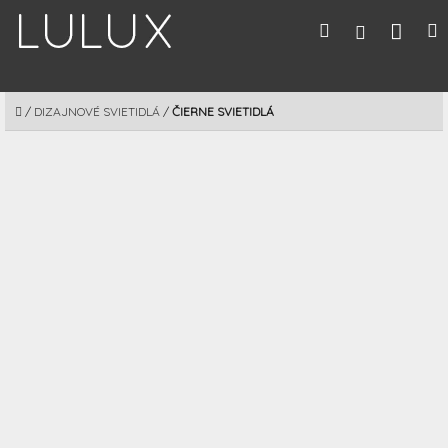
Prejsť
Nák
Hľadať
M
Prihláseni
na
obsah
koší
DOMOV
/
DIZAJNOVÉ SVIETIDLÁ
/
ČIERNE SVIETIDLÁ