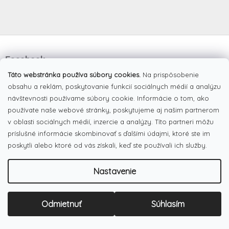
Z
á
Facebook
p
ä
Táto webstránka používa súbory cookies.
Na prispôsobenie
t
obsahu a reklám, poskytovanie funkcií sociálnych médií a analýzu
i
návštevnosti používame súbory cookie. Informácie o tom, ako
e
používate naše webové stránky, poskytujeme aj našim partnerom
Pinterest
v oblasti sociálnych médií, inzercie a analýzy. Títo partneri môžu
príslušné informácie skombinovať s ďalšími údajmi, ktoré ste im
Dotazník
poskytli alebo ktoré od vás získali, keď ste používali ich služby.
Čo najviac oceňujete na našom eshope?
Nastavenie
Originálne produkty
(51%)
Široký výber tovaru
Odmietnuť
Súhlasím
(19%)
Dobré ceny
(13%)