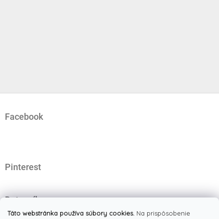
Z
á
Facebook
p
ä
t
i
e
Pinterest
Dotazník
Čo najviac oceňujete na našom eshope?
Táto webstránka používa súbory cookies.
Na prispôsobenie