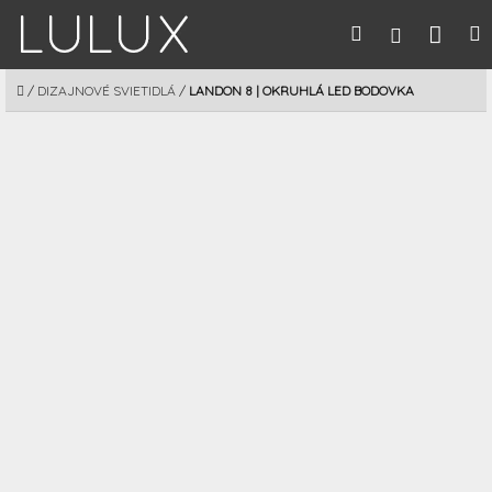
Prejsť
Nák
Hľadať
M
Prihláseni
na
obsah
koší
DOMOV
/
DIZAJNOVÉ SVIETIDLÁ
/
LANDON 8 | OKRUHLÁ LED BODOVKA