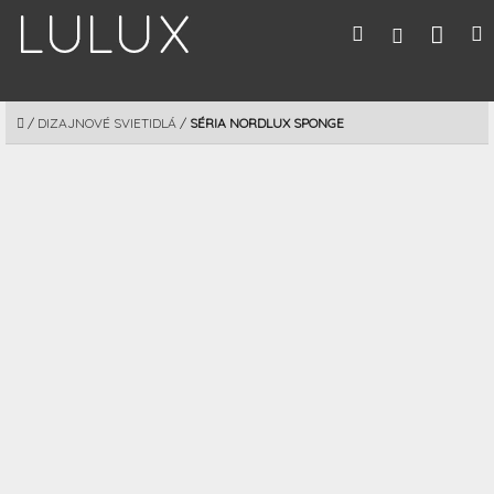
Prejsť
Nák
Hľadať
M
Prihláseni
na
obsah
koší
DOMOV
/
DIZAJNOVÉ SVIETIDLÁ
/
SÉRIA NORDLUX SPONGE