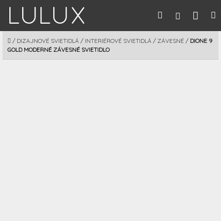
Prejsť
Nák
Hľadať
M
Prihláseni
na
obsah
koší
DOMOV
/
DIZAJNOVÉ SVIETIDLÁ
/
INTERIÉROVÉ SVIETIDLÁ
/
ZÁVESNÉ
/
DIONE 9
GOLD MODERNÉ ZÁVESNÉ SVIETIDLO