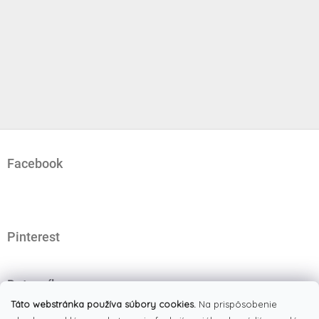
Z
á
Facebook
p
ä
t
i
e
Pinterest
Dotazník
Čo najviac oceňujete na našom eshope?
Táto webstránka používa súbory cookies.
Na prispôsobenie