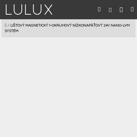
Prejsť
Nák
Hľadať
M
Prihláseni
na
obsah
koší
DOMOV
/
LIŠTOVÝ MAGNETICKÝ 1-OKRUHOVÝ NÍZKONAPÄŤOVÝ 24V NANO-LVM
SYSTÉM