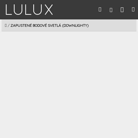
Prejsť
Nák
Hľadať
M
Prihláseni
na
obsah
koší
DOMOV
/
ZAPUSTENÉ BODOVÉ SVETLÁ (DOWNLIGHTY)