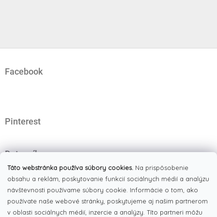
Z
á
Facebook
p
ä
t
i
e
Pinterest
Dotazník
Čo najviac oceňujete na našom eshope?
Táto webstránka používa súbory cookies.
Na prispôsobenie
obsahu a reklám, poskytovanie funkcií sociálnych médií a analýzu
Originálne produkty
(51%)
návštevnosti používame súbory cookie. Informácie o tom, ako
používate naše webové stránky, poskytujeme aj našim partnerom
Široký výber tovaru
(19%)
v oblasti sociálnych médií, inzercie a analýzy. Títo partneri môžu