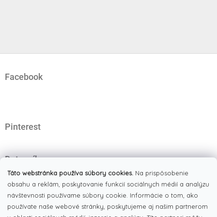
Z
á
Facebook
p
ä
t
i
e
Pinterest
Dotazník
Čo najviac oceňujete na našom eshope?
Táto webstránka používa súbory cookies.
Na prispôsobenie
obsahu a reklám, poskytovanie funkcií sociálnych médií a analýzu
Originálne produkty
(51%)
návštevnosti používame súbory cookie. Informácie o tom, ako
používate naše webové stránky, poskytujeme aj našim partnerom
Široký výber tovaru
(19%)