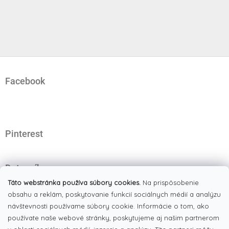
Z
á
Facebook
p
ä
t
i
e
Pinterest
Dotazník
Čo najviac oceňujete na našom eshope?
Táto webstránka používa súbory cookies.
Na prispôsobenie
obsahu a reklám, poskytovanie funkcií sociálnych médií a analýzu
Originálne produkty
(51%)
návštevnosti používame súbory cookie. Informácie o tom, ako
používate naše webové stránky, poskytujeme aj našim partnerom
Široký výber tovaru
(19%)