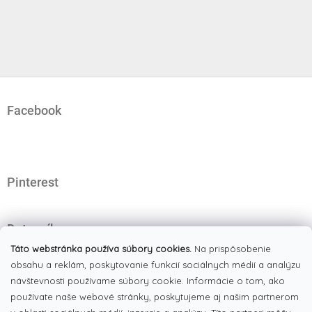
Z
á
Facebook
p
ä
t
i
e
Pinterest
Dotazník
Čo najviac oceňujete na našom eshope?
Táto webstránka používa súbory cookies.
Na prispôsobenie
obsahu a reklám, poskytovanie funkcií sociálnych médií a analýzu
Originálne produkty
(51%)
návštevnosti používame súbory cookie. Informácie o tom, ako
používate naše webové stránky, poskytujeme aj našim partnerom
Široký výber tovaru
(19%)