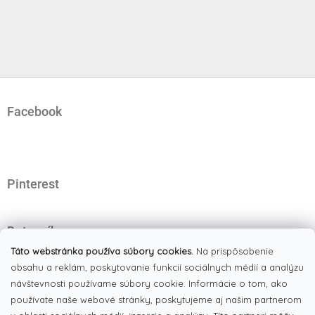
Z
á
Facebook
p
ä
t
i
e
Pinterest
Dotazník
Čo najviac oceňujete na našom eshope?
Táto webstránka používa súbory cookies.
Na prispôsobenie
obsahu a reklám, poskytovanie funkcií sociálnych médií a analýzu
Originálne produkty
(51%)
návštevnosti používame súbory cookie. Informácie o tom, ako
používate naše webové stránky, poskytujeme aj našim partnerom
Široký výber tovaru
(19%)