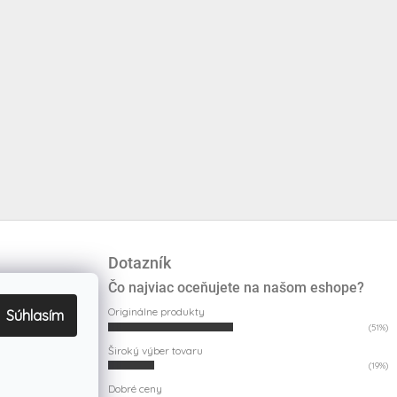
Dotazník
Čo najviac oceňujete na našom eshope?
Originálne produkty
Súhlasím
(51%)
Široký výber tovaru
(19%)
Dobré ceny