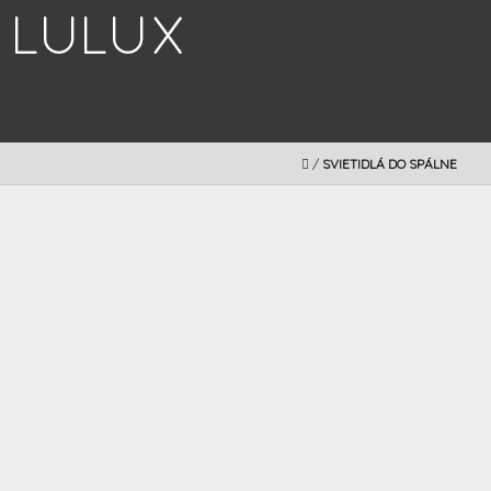
Prejsť
na
obsah
DOMOV
/
SVIETIDLÁ DO SPÁLNE