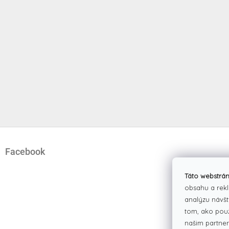
Z
á
Facebook
p
ä
t
Táto webstrán
i
obsahu a rekl
e
analýzu návšt
tom, ako pou
našim partner