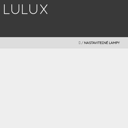
Prejsť
na
obsah
DOMOV
/
NASTAVITEĽNÉ LAMPY