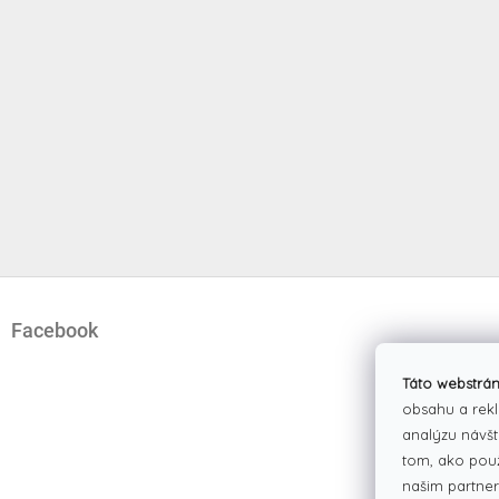
Z
á
Facebook
p
ä
t
Táto webstrán
i
obsahu a rekl
e
analýzu návšt
tom, ako pou
našim partner