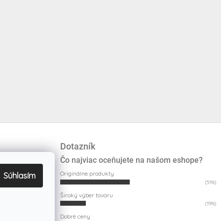
Dotazník
Čo najviac oceňujete na našom eshope?
Originálne produkty
Súhlasím
(51%)
Široký výber tovaru
(19%)
Dobré ceny