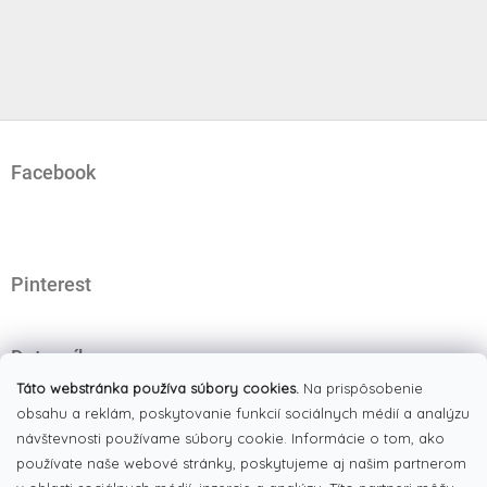
Z
á
Facebook
p
ä
t
i
e
Pinterest
Dotazník
Čo najviac oceňujete na našom eshope?
Táto webstránka používa súbory cookies.
Na prispôsobenie
obsahu a reklám, poskytovanie funkcií sociálnych médií a analýzu
Originálne produkty
(51%)
návštevnosti používame súbory cookie. Informácie o tom, ako
používate naše webové stránky, poskytujeme aj našim partnerom
Široký výber tovaru
(19%)