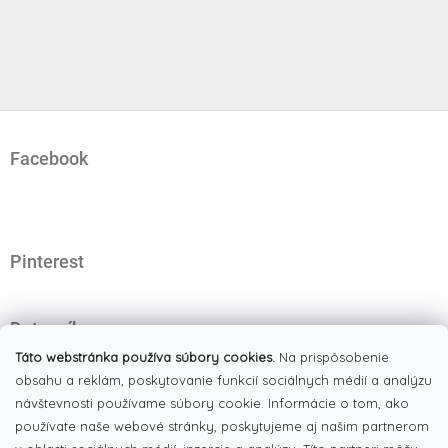
Z
á
Facebook
p
ä
t
i
e
Pinterest
Dotazník
Čo najviac oceňujete na našom eshope?
Táto webstránka používa súbory cookies.
Na prispôsobenie
obsahu a reklám, poskytovanie funkcií sociálnych médií a analýzu
Originálne produkty
(51%)
návštevnosti používame súbory cookie. Informácie o tom, ako
používate naše webové stránky, poskytujeme aj našim partnerom
Široký výber tovaru
(19%)