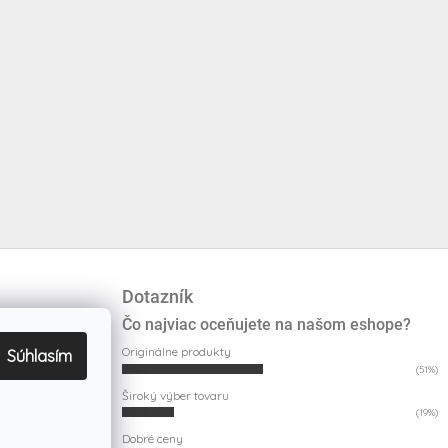
Dotazník
Čo najviac oceňujete na našom eshope?
Originálne produkty
Súhlasím
(51%)
Široký výber tovaru
(19%)
Dobré ceny