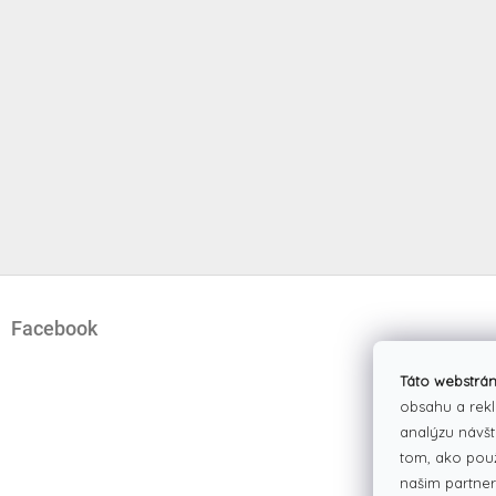
Z
á
Facebook
p
ä
t
Táto webstrán
i
obsahu a rekl
e
analýzu návšt
tom, ako pou
našim partner