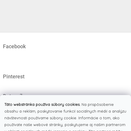
Z
á
Facebook
p
ä
t
i
e
Pinterest
Dotazník
Čo najviac oceňujete na našom eshope?
Táto webstránka používa súbory cookies.
Na prispôsobenie
obsahu a reklám, poskytovanie funkcií sociálnych médií a analýzu
Originálne produkty
(51%)
návštevnosti používame súbory cookie. Informácie o tom, ako
používate naše webové stránky, poskytujeme aj našim partnerom
Široký výber tovaru
(19%)