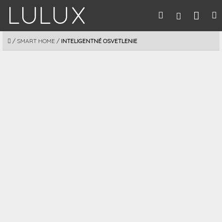
Prejsť
Nák
Hľadať
M
Prihláseni
na
obsah
koší
DOMOV
/
SMART HOME
/
INTELIGENTNÉ OSVETLENIE