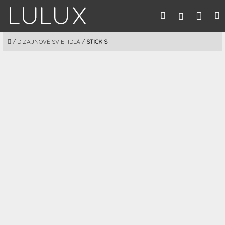
Prejsť
Nák
Hľadať
M
Prihláseni
na
obsah
koší
DOMOV
/
DIZAJNOVÉ SVIETIDLÁ
/
STICK S