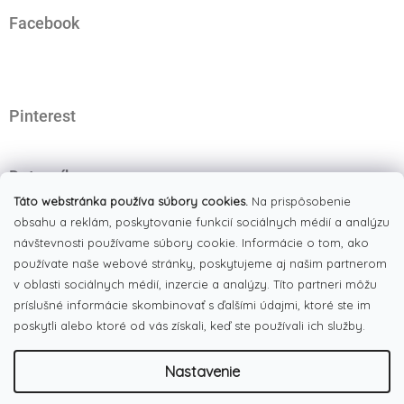
á
Facebook
p
ä
t
i
e
Pinterest
Dotazník
Čo najviac oceňujete na našom eshope?
Táto webstránka používa súbory cookies.
Na prispôsobenie
obsahu a reklám, poskytovanie funkcií sociálnych médií a analýzu
Originálne produkty
návštevnosti používame súbory cookie. Informácie o tom, ako
(51%)
používate naše webové stránky, poskytujeme aj našim partnerom
Široký výber tovaru
(19%)
v oblasti sociálnych médií, inzercie a analýzy. Títo partneri môžu
Dobré ceny
príslušné informácie skombinovať s ďalšími údajmi, ktoré ste im
(13%)
poskytli alebo ktoré od vás získali, keď ste používali ich služby.
Pekná webstránka
(17%)
Nastavenie
Počet hlasov:
186