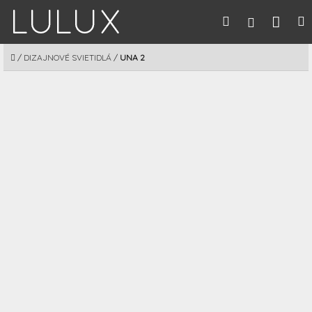
Prejsť
Nák
Hľadať
M
Prihláseni
na
obsah
koší
DOMOV
/
DIZAJNOVÉ SVIETIDLÁ
/
UNA 2