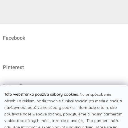
Z
á
Facebook
p
ä
t
i
e
Pinterest
Dotazník
Čo najviac oceňujete na našom eshope?
Táto webstránka používa súbory cookies.
Na prispôsobenie
obsahu a reklám, poskytovanie funkcií sociálnych médií a analýzu
Originálne produkty
návštevnosti používame súbory cookie. Informácie o tom, ako
(51%)
používate naše webové stránky, poskytujeme aj našim partnerom
Široký výber tovaru
(19%)
v oblasti sociálnych médií, inzercie a analýzy. Títo partneri môžu
Dobré ceny
príslušné informácie skombinovať s ďalšími údajmi, ktoré ste im