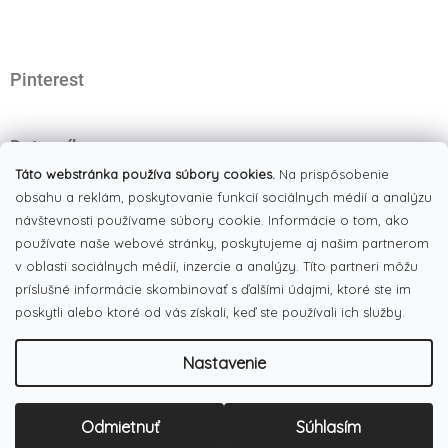
ä
t
i
e
Pinterest
Dotazník
Čo najviac oceňujete na našom eshope?
Táto webstránka používa súbory cookies.
Na prispôsobenie
obsahu a reklám, poskytovanie funkcií sociálnych médií a analýzu
Originálne produkty
(51%)
návštevnosti používame súbory cookie. Informácie o tom, ako
používate naše webové stránky, poskytujeme aj našim partnerom
Široký výber tovaru
(19%)
v oblasti sociálnych médií, inzercie a analýzy. Títo partneri môžu
Dobré ceny
príslušné informácie skombinovať s ďalšími údajmi, ktoré ste im
(13%)
poskytli alebo ktoré od vás získali, keď ste používali ich služby.
Pekná webstránka
(17%)
Nastavenie
Počet hlasov:
186
Copyright 2026
LULUX
. Všetky práva vyhradené.
Upraviť
Odmietnuť
Súhlasím
Vytvoril Shoptet