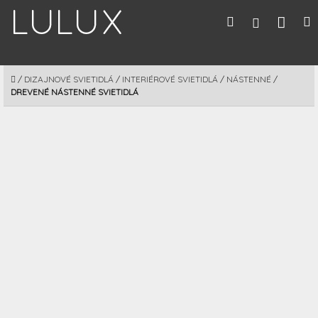
Prejsť
Nák
Hľadať
M
Prihláseni
na
obsah
koší
DOMOV
/
DIZAJNOVÉ SVIETIDLÁ
/
INTERIÉROVÉ SVIETIDLÁ
/
NÁSTENNÉ
/
DREVENÉ NÁSTENNÉ SVIETIDLÁ