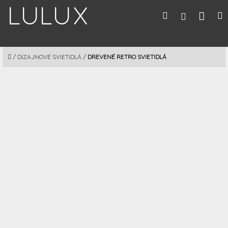
Prejsť
Nák
Hľadať
M
Prihláseni
na
obsah
koší
DOMOV
/
DIZAJNOVÉ SVIETIDLÁ
/
DREVENÉ RETRO SVIETIDLÁ