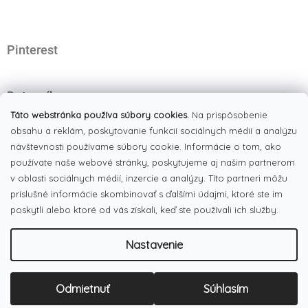
t
i
e
Pinterest
Dotazník
Čo najviac oceňujete na našom eshope?
Táto webstránka používa súbory cookies.
Na prispôsobenie
obsahu a reklám, poskytovanie funkcií sociálnych médií a analýzu
Originálne produkty
(51%)
návštevnosti používame súbory cookie. Informácie o tom, ako
používate naše webové stránky, poskytujeme aj našim partnerom
Široký výber tovaru
(19%)
v oblasti sociálnych médií, inzercie a analýzy. Títo partneri môžu
Dobré ceny
príslušné informácie skombinovať s ďalšími údajmi, ktoré ste im
(13%)
poskytli alebo ktoré od vás získali, keď ste používali ich služby.
Pekná webstránka
(17%)
Nastavenie
Počet hlasov:
186
Copyright 2026
LULUX
. Všetky práva vyhradené.
Upraviť
Odmietnuť
Súhlasím
Vytvoril Shoptet
nastavenie cookies