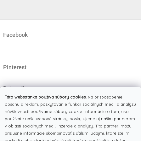
Z
á
Facebook
p
ä
t
i
e
Pinterest
Dotazník
Čo najviac oceňujete na našom eshope?
Táto webstránka používa súbory cookies.
Na prispôsobenie
obsahu a reklám, poskytovanie funkcií sociálnych médií a analýzu
Originálne produkty
(51%)
návštevnosti používame súbory cookie. Informácie o tom, ako
používate naše webové stránky, poskytujeme aj našim partnerom
Široký výber tovaru
(19%)
v oblasti sociálnych médií, inzercie a analýzy. Títo partneri môžu
Dobré ceny
príslušné informácie skombinovať s ďalšími údajmi, ktoré ste im
(13%)
poskytli alebo ktoré od vás získali, keď ste používali ich služby.