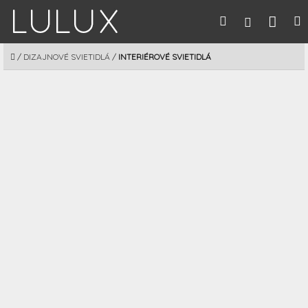
Prejsť
Nák
Hľadať
M
Prihláseni
na
obsah
koší
DOMOV
/
DIZAJNOVÉ SVIETIDLÁ
/
INTERIÉROVÉ SVIETIDLÁ