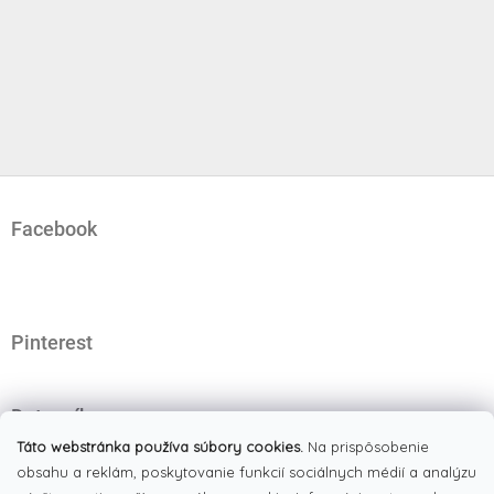
Z
á
Facebook
p
ä
t
i
e
Pinterest
Dotazník
Čo najviac oceňujete na našom eshope?
Táto webstránka používa súbory cookies.
Na prispôsobenie
obsahu a reklám, poskytovanie funkcií sociálnych médií a analýzu
Originálne produkty