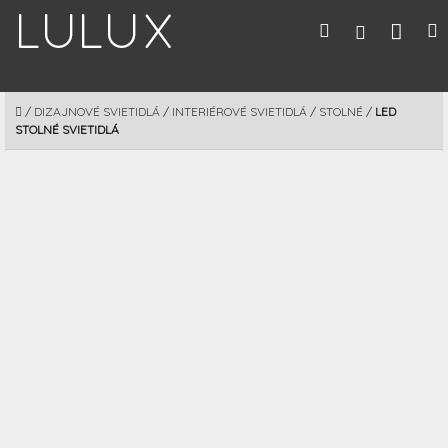
Prejsť
Nák
Hľadať
M
Prihláseni
na
obsah
koší
DOMOV
/
DIZAJNOVÉ SVIETIDLÁ
/
INTERIÉROVÉ SVIETIDLÁ
/
STOLNÉ
/
LED
STOLNÉ SVIETIDLÁ