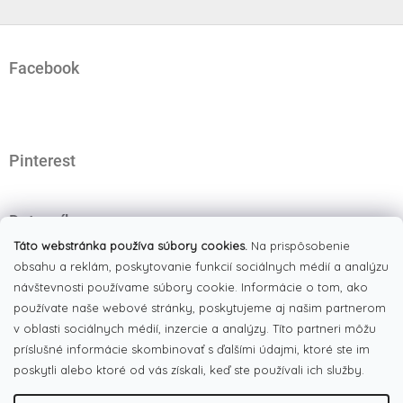
Z
á
Facebook
p
ä
t
i
e
Pinterest
Dotazník
Čo najviac oceňujete na našom eshope?
Táto webstránka používa súbory cookies.
Na prispôsobenie
obsahu a reklám, poskytovanie funkcií sociálnych médií a analýzu
Originálne produkty
(51%)
návštevnosti používame súbory cookie. Informácie o tom, ako
používate naše webové stránky, poskytujeme aj našim partnerom
Široký výber tovaru
(19%)
v oblasti sociálnych médií, inzercie a analýzy. Títo partneri môžu
Dobré ceny
príslušné informácie skombinovať s ďalšími údajmi, ktoré ste im
(13%)
poskytli alebo ktoré od vás získali, keď ste používali ich služby.
Pekná webstránka
(17%)