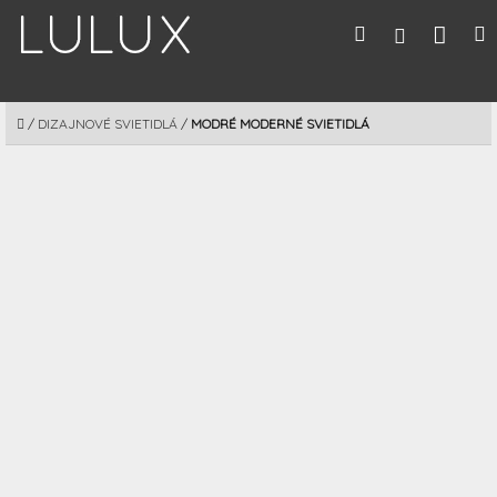
Prejsť
Nák
Hľadať
M
Prihláseni
na
obsah
koší
DOMOV
/
DIZAJNOVÉ SVIETIDLÁ
/
MODRÉ MODERNÉ SVIETIDLÁ