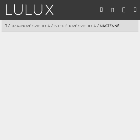
Prejsť
Nák
Hľadať
M
Prihláseni
na
obsah
koší
DOMOV
/
DIZAJNOVÉ SVIETIDLÁ
/
INTERIÉROVÉ SVIETIDLÁ
/
NÁSTENNÉ