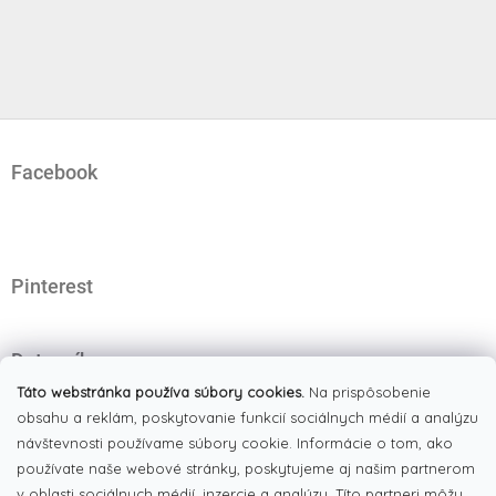
Z
á
Facebook
p
ä
t
i
e
Pinterest
Dotazník
Čo najviac oceňujete na našom eshope?
Táto webstránka používa súbory cookies.
Na prispôsobenie
obsahu a reklám, poskytovanie funkcií sociálnych médií a analýzu
Originálne produkty
(51%)
návštevnosti používame súbory cookie. Informácie o tom, ako
používate naše webové stránky, poskytujeme aj našim partnerom
Široký výber tovaru
(19%)
v oblasti sociálnych médií, inzercie a analýzy. Títo partneri môžu