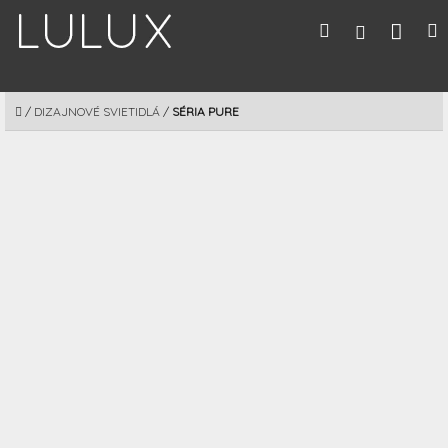
Prejsť
Nák
Hľadať
M
Prihláseni
na
obsah
koší
DOMOV
/
DIZAJNOVÉ SVIETIDLÁ
/
SÉRIA PURE