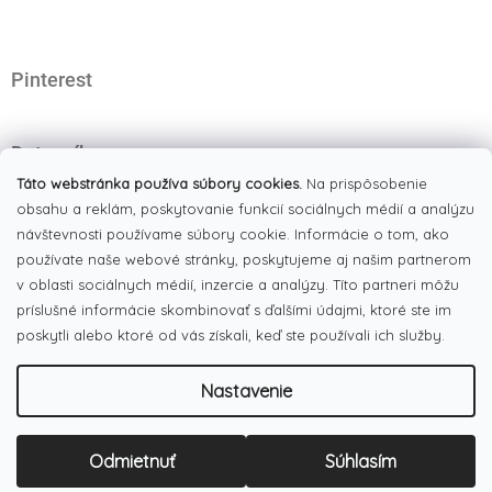
t
i
e
Pinterest
Dotazník
Čo najviac oceňujete na našom eshope?
Táto webstránka používa súbory cookies.
Na prispôsobenie
obsahu a reklám, poskytovanie funkcií sociálnych médií a analýzu
Originálne produkty
(51%)
návštevnosti používame súbory cookie. Informácie o tom, ako
používate naše webové stránky, poskytujeme aj našim partnerom
Široký výber tovaru
(19%)
v oblasti sociálnych médií, inzercie a analýzy. Títo partneri môžu
Dobré ceny
príslušné informácie skombinovať s ďalšími údajmi, ktoré ste im
(13%)
poskytli alebo ktoré od vás získali, keď ste používali ich služby.
Pekná webstránka
(17%)
Nastavenie
Počet hlasov:
186
Copyright 2026
LULUX
. Všetky práva vyhradené.
Upraviť
Odmietnuť
Súhlasím
Vytvoril Shoptet
nastavenie cookies