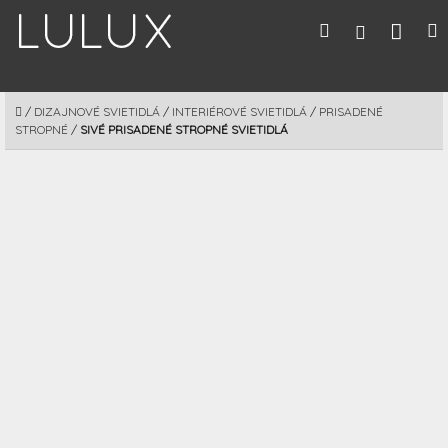
Prejsť
Nák
Hľadať
M
Prihláseni
na
obsah
koší
DOMOV
/
DIZAJNOVÉ SVIETIDLÁ
/
INTERIÉROVÉ SVIETIDLÁ
/
PRISADENÉ
STROPNÉ
/
SIVÉ PRISADENÉ STROPNÉ SVIETIDLÁ