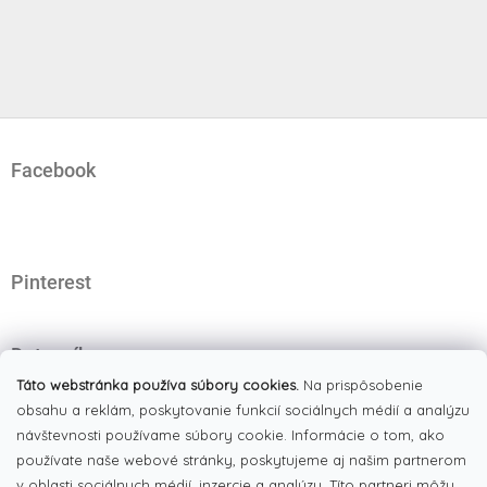
Z
á
Facebook
p
ä
t
i
e
Pinterest
Dotazník
Čo najviac oceňujete na našom eshope?
Táto webstránka používa súbory cookies.
Na prispôsobenie
obsahu a reklám, poskytovanie funkcií sociálnych médií a analýzu
Originálne produkty
návštevnosti používame súbory cookie. Informácie o tom, ako
(51%)
používate naše webové stránky, poskytujeme aj našim partnerom
Široký výber tovaru
(19%)
v oblasti sociálnych médií, inzercie a analýzy. Títo partneri môžu