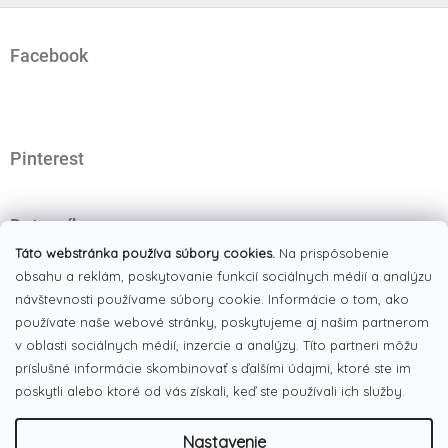
Z
á
Facebook
p
ä
t
i
e
Pinterest
Dotazník
Čo najviac oceňujete na našom eshope?
Táto webstránka používa súbory cookies.
Na prispôsobenie
obsahu a reklám, poskytovanie funkcií sociálnych médií a analýzu
Originálne produkty
návštevnosti používame súbory cookie. Informácie o tom, ako
(51%)
používate naše webové stránky, poskytujeme aj našim partnerom
Široký výber tovaru
(19%)
v oblasti sociálnych médií, inzercie a analýzy. Títo partneri môžu
Dobré ceny
príslušné informácie skombinovať s ďalšími údajmi, ktoré ste im
(13%)
poskytli alebo ktoré od vás získali, keď ste používali ich služby.
Pekná webstránka
(17%)
Nastavenie
Počet hlasov:
186