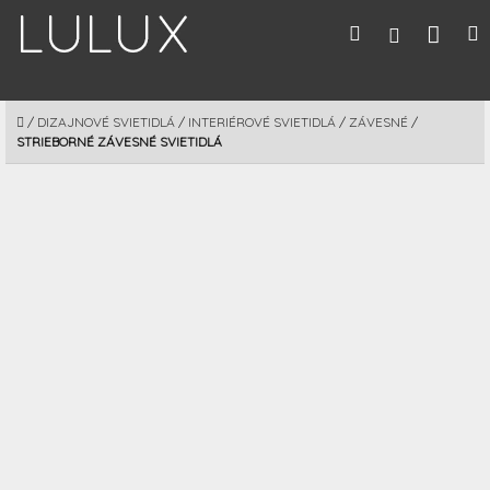
Prejsť
Nák
Hľadať
M
Prihláseni
na
obsah
koší
DOMOV
/
DIZAJNOVÉ SVIETIDLÁ
/
INTERIÉROVÉ SVIETIDLÁ
/
ZÁVESNÉ
/
STRIEBORNÉ ZÁVESNÉ SVIETIDLÁ