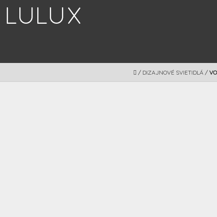
Prejsť
na
obsah
DOMOV
/
DIZAJNOVÉ SVIETIDLÁ
/
VO