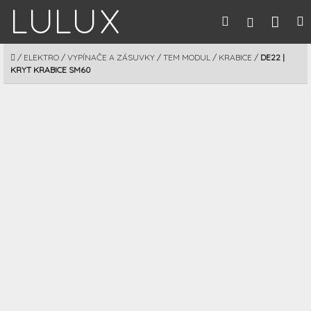
Prejsť
Nák
Hľadať
M
Prihláseni
na
obsah
koší
DOMOV
/
ELEKTRO
/
VYPÍNAČE A ZÁSUVKY
/
TEM MODUL
/
KRABICE
/
DE22 |
KRYT KRABICE SM60