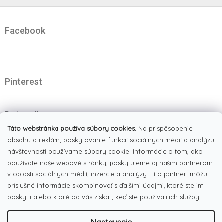
Z
á
Facebook
p
ä
t
i
e
Pinterest
Dotazník
Čo najviac oceňujete na našom eshope?
Táto webstránka používa súbory cookies.
Na prispôsobenie
obsahu a reklám, poskytovanie funkcií sociálnych médií a analýzu
Originálne produkty
(51%)
návštevnosti používame súbory cookie. Informácie o tom, ako
používate naše webové stránky, poskytujeme aj našim partnerom
Široký výber tovaru
(19%)
v oblasti sociálnych médií, inzercie a analýzy. Títo partneri môžu
Dobré ceny
príslušné informácie skombinovať s ďalšími údajmi, ktoré ste im
(13%)
poskytli alebo ktoré od vás získali, keď ste používali ich služby.
Pekná webstránka
(17%)