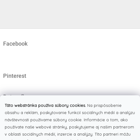
Z
á
Facebook
p
ä
t
i
e
Pinterest
Dotazník
Čo najviac oceňujete na našom eshope?
Táto webstránka používa súbory cookies.
Na prispôsobenie
obsahu a reklám, poskytovanie funkcií sociálnych médií a analýzu
Originálne produkty
(51%)
návštevnosti používame súbory cookie. Informácie o tom, ako
používate naše webové stránky, poskytujeme aj našim partnerom
Široký výber tovaru
(19%)
v oblasti sociálnych médií, inzercie a analýzy. Títo partneri môžu