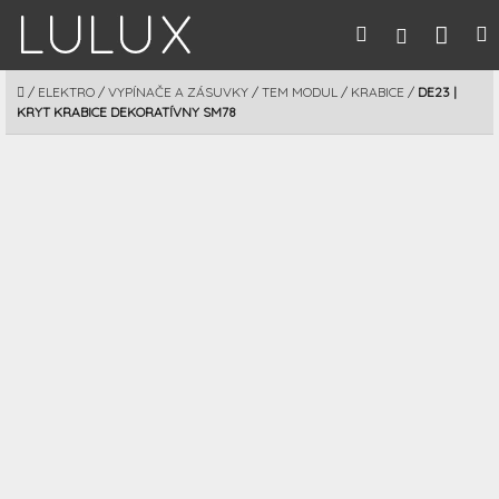
Prejsť
Nák
Hľadať
M
Prihláseni
na
obsah
koší
DOMOV
/
ELEKTRO
/
VYPÍNAČE A ZÁSUVKY
/
TEM MODUL
/
KRABICE
/
DE23 |
KRYT KRABICE DEKORATÍVNY SM78