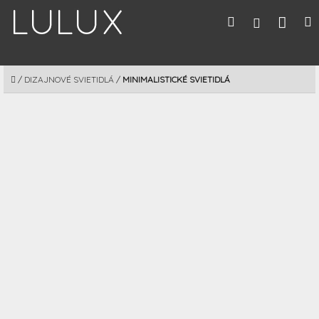
Prejsť
Nák
Hľadať
M
Prihláseni
na
obsah
koší
DOMOV
/
DIZAJNOVÉ SVIETIDLÁ
/
MINIMALISTICKÉ SVIETIDLÁ