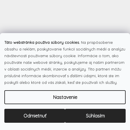
Táto webstránka používa súbory cookies.
Na prispôsobenie
obsahu a reklám, poskytovanie funkcií sociálnych médií a analýzu
návštevnosti používame súbory cookie. Informácie o tom, ako
používate naše webové stránky, poskytujeme aj našim partnerom
v oblasti sociálnych médií, inzercie a analýzy. Títo partneri môžu
Z
príslušné informácie skombinovať s ďalšími údajmi, ktoré ste im
á
poskytli alebo ktoré od vás získali, keď ste používali ich služby.
Facebook
p
ä
Nastavenie
t
i
e
Odmietnuť
Súhlasím
Pinterest