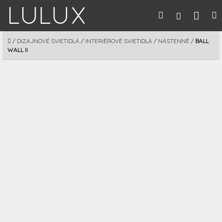
Prejsť
Nák
Hľadať
M
Prihláseni
na
obsah
koší
DOMOV
/
DIZAJNOVÉ SVIETIDLÁ
/
INTERIÉROVÉ SVIETIDLÁ
/
NÁSTENNÉ
/
BALL
WALL II