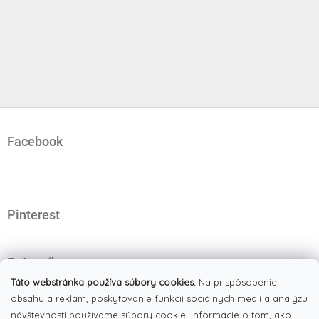
Z
á
Facebook
p
ä
t
i
e
Pinterest
Dotazník
Čo najviac oceňujete na našom eshope?
Táto webstránka používa súbory cookies.
Na prispôsobenie
obsahu a reklám, poskytovanie funkcií sociálnych médií a analýzu
Originálne produkty
(51%)
návštevnosti používame súbory cookie. Informácie o tom, ako