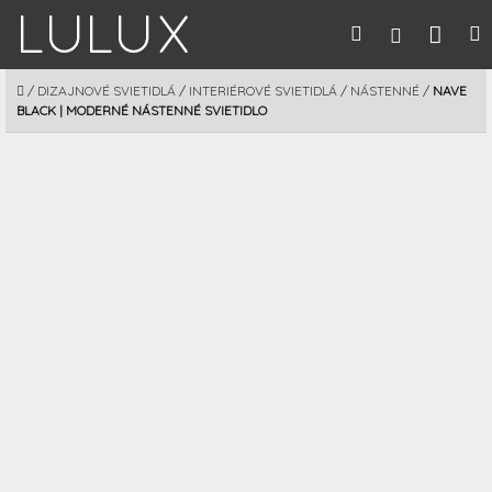
Prejsť
Nák
Hľadať
M
Prihláseni
na
obsah
koší
DOMOV
/
DIZAJNOVÉ SVIETIDLÁ
/
INTERIÉROVÉ SVIETIDLÁ
/
NÁSTENNÉ
/
NAVE
BLACK | MODERNÉ NÁSTENNÉ SVIETIDLO