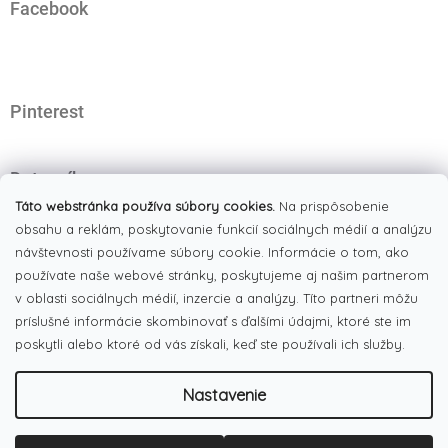
Facebook
p
ä
t
i
e
Pinterest
Dotazník
Čo najviac oceňujete na našom eshope?
Táto webstránka používa súbory cookies.
Na prispôsobenie
obsahu a reklám, poskytovanie funkcií sociálnych médií a analýzu
Originálne produkty
(51%)
návštevnosti používame súbory cookie. Informácie o tom, ako
používate naše webové stránky, poskytujeme aj našim partnerom
Široký výber tovaru
(19%)
v oblasti sociálnych médií, inzercie a analýzy. Títo partneri môžu
Dobré ceny
príslušné informácie skombinovať s ďalšími údajmi, ktoré ste im
(13%)
poskytli alebo ktoré od vás získali, keď ste používali ich služby.
Pekná webstránka
(17%)
Nastavenie
Počet hlasov:
186