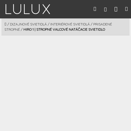
Prejsť
Nák
Hľadať
M
Prihláseni
na
obsah
koší
DOMOV
/
DIZAJNOVÉ SVIETIDLÁ
/
INTERIÉROVÉ SVIETIDLÁ
/
PRISADENÉ
STROPNÉ
/
HIRO 1 | STROPNÉ VALCOVÉ NATÁČACIE SVIETIDLO