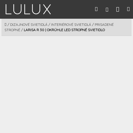
Prejsť
Nák
Hľadať
M
Prihláseni
na
obsah
koší
DOMOV
/
DIZAJNOVÉ SVIETIDLÁ
/
INTERIÉROVÉ SVIETIDLÁ
/
PRISADENÉ
STROPNÉ
/
LARISA R 30 | OKRÚHLE LED STROPNÉ SVIETIDLO