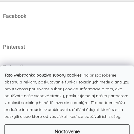
Z
á
Facebook
p
ä
t
i
e
Pinterest
Dotazník
Čo najviac oceňujete na našom eshope?
Táto webstránka používa súbory cookies.
Na prispôsobenie
obsahu a reklám, poskytovanie funkcií sociálnych médií a analýzu
Originálne produkty
návštevnosti používame súbory cookie. Informácie o tom, ako
(51%)
používate naše webové stránky, poskytujeme aj našim partnerom
Široký výber tovaru
(19%)
v oblasti sociálnych médií, inzercie a analýzy. Títo partneri môžu
Dobré ceny
príslušné informácie skombinovať s ďalšími údajmi, ktoré ste im
(13%)
poskytli alebo ktoré od vás získali, keď ste používali ich služby.
Pekná webstránka
(17%)
Nastavenie
Počet hlasov:
186