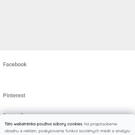
Z
á
Facebook
p
ä
t
i
e
Pinterest
Dotazník
Čo najviac oceňujete na našom eshope?
Táto webstránka používa súbory cookies.
Na prispôsobenie
obsahu a reklám, poskytovanie funkcií sociálnych médií a analýzu
Originálne produkty