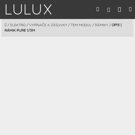
Prejsť
Nák
Hľadať
M
Prihláseni
na
obsah
koší
DOMOV
/
ELEKTRO
/
VYPÍNAČE A ZÁSUVKY
/
TEM MODUL
/
RÁMIKY
/
OP13 |
RÁMIK PURE 1/3M