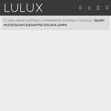
Prejsť
Nák
Hľadať
M
Prihláseni
na
obsah
koší
DOMOV
/
DIZAJNOVÉ SVIETIDLÁ
/
INTERIÉROVÉ SVIETIDLÁ
/
STOJACE
/
BLOOM
MULTICOLOUR | ELEGANTNÁ STOJACA LAMPA